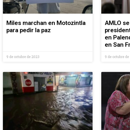
Miles marchan en Motozintla
AMLO se 
para pedir la paz
presiden
en Palen
en San F
9 de octubre de 2023
9 de octubre de