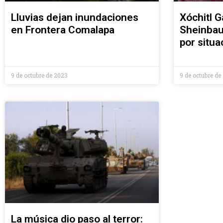
Lluvias dejan inundaciones
Xóchitl G
en Frontera Comalapa
Sheinbau
por situa
9 de octubre de 2023
9 de octubre de
La música dio paso al terror: