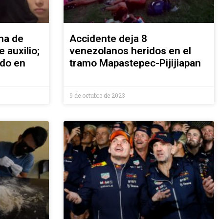
na de
Accidente deja 8
 auxilio;
venezolanos heridos en el
ado en
tramo Mapastepec-Pijijiapan
9 de octubre de 2023