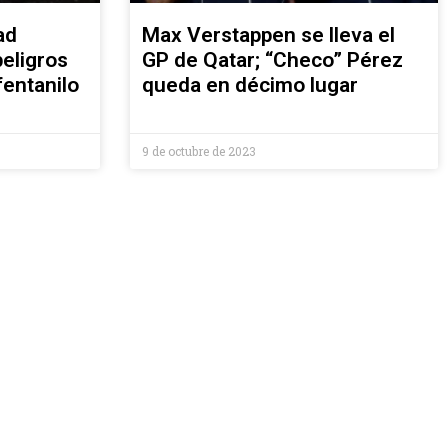
ad
Max Verstappen se lleva el
peligros
GP de Qatar; “Checo” Pérez
fentanilo
queda en décimo lugar
9 de octubre de 2023