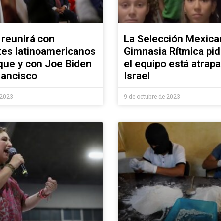
reunirá con
La Selección Mexica
tes latinoamericanos
Gimnasia Rítmica pide
que y con Joe Biden
el equipo está atrap
rancisco
Israel
 2023
9 de octubre de 2023