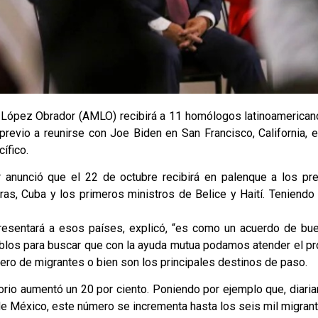
l López Obrador (AMLO) recibirá a 11 homólogos latinoamerica
o previo a reunirse con Joe Biden en San Francisco, California,
ífico.
 anunció que el 22 de octubre recibirá en palenque a los pr
as, Cuba y los primeros ministros de Belice y Haití. Teniendo
resentará a esos países, explicó, “es como un acuerdo de bu
eblos para buscar que con la ayuda mutua podamos atender el p
ero de migrantes o bien son los principales destinos de paso.
torio aumentó un 20 por ciento. Poniendo por ejemplo que, diari
r de México, este número se incrementa hasta los seis mil migran