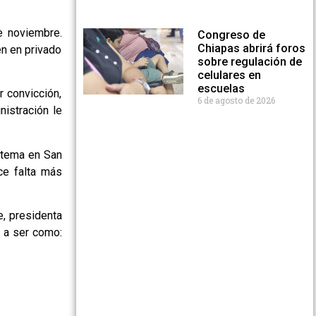
e noviembre.
Congreso de
Chiapas abrirá foros
n en privado
sobre regulación de
celulares en
escuelas
r convicción,
6 de agosto de 2026
istración le
 tema en San
ce falta más
e, presidenta
a a ser como: