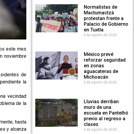
Normalistas de
Mactumactzá
protestan frente a
Palacio de Gobierno
en Tuxtla
6 de agosto de 2026
nos este mes
México prevé
 en noviembre
reforzar seguridad
en zonas
aguacateras de
esidentes de
Michoacán
 pendiente la
6 de agosto de 2026
ena vecindad
Lluvias derriban
roblema de la
muro de una
escuela en Pantelhó
previo al regreso a
amente, hasta
clases
tes y alcanza
6 de agosto de 2026