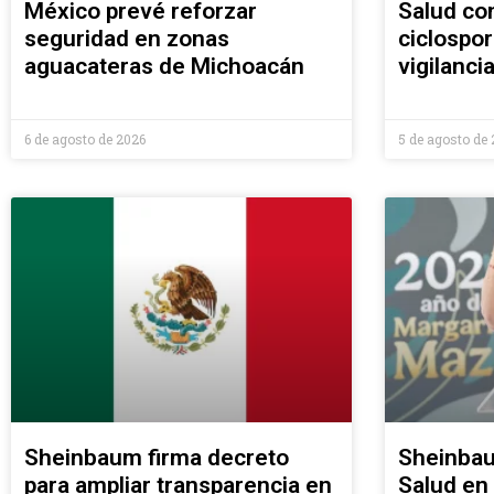
México prevé reforzar
Salud co
seguridad en zonas
ciclospor
aguacateras de Michoacán
vigilanci
6 de agosto de 2026
5 de agosto de
Sheinbaum firma decreto
Sheinbau
para ampliar transparencia en
Salud en