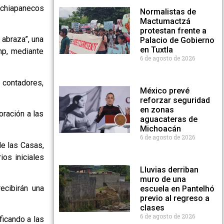
 chiapanecos
Normalistas de
Mactumactzá
protestan frente a
 abraza”, una
Palacio de Gobierno
en Tuxtla
mp, mediante
6 de agosto de 2026
 contadores,
México prevé
reforzar seguridad
en zonas
oración a las
aguacateras de
Michoacán
6 de agosto de 2026
de las Casas,
ios iniciales
Lluvias derriban
muro de una
ecibirán una
escuela en Pantelhó
previo al regreso a
clases
6 de agosto de 2026
ficando a las