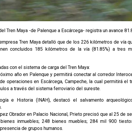
 del Tren Maya -de Palenque a Escárcega- registra un avance 81.
a empresa Tren Maya detalló que de los 226 kilómetros de vía q
nen concluidos 185 kilómetros de la vía (81.85%) a tres 
adas con el sistema de carga del Tren Maya:
próximo año en Palenque y permitirá conectar al corredor Interoc
o de operaciones en Escárcega, Campeche, la cual permitirá el 
ulos a través del sistema ferroviario del sureste.
ología e Historia (INAH), destacó el salvamento arqueológic
.
ez Obrador en Palacio Nacional, Prieto precisó que al 25 de s
 bienes inmuebles; 248 bienes muebles; 284 mil 900 tiest
a presencia de grupos humanos.