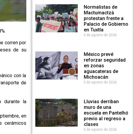
Normalistas de
Mactumactzá
protestan frente a
Palacio de Gobierno
en Tuxtla
8%.
6 de agosto de 2026
ue corren por
meses de su
México prevé
reforzar seguridad
en zonas
aguacateras de
eánico con la
Michoacán
6 de agosto de 2026
transporte de
o durante la
Lluvias derriban
muro de una
escuela en Pantelhó
eptiembre, en
previo al regreso a
os cerámicos
clases
6 de agosto de 2026