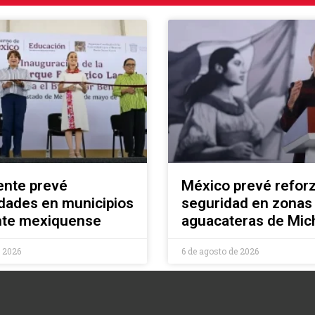
ente prevé
México prevé refor
dades en municipios
seguridad en zonas
ente mexiquense
aguacateras de Mi
e 2026
6 de agosto de 2026