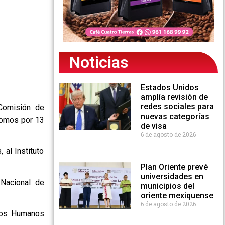
Noticias
Estados Unidos
amplía revisión de
redes sociales para
Comisión de
nuevas categorías
nomos por 13
de visa
6 de agosto de 2026
al Instituto
Plan Oriente prevé
universidades en
Nacional de
municipios del
oriente mexiquense
6 de agosto de 2026
chos Humanos