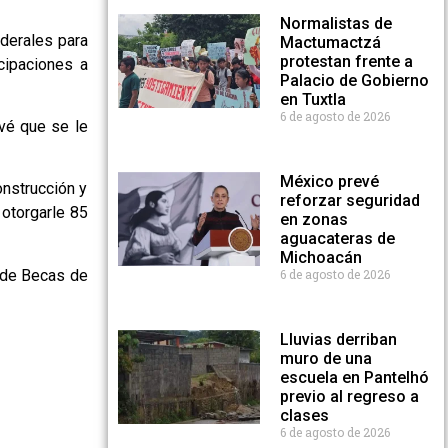
Normalistas de
ederales para
Mactumactzá
protestan frente a
cipaciones a
Palacio de Gobierno
en Tuxtla
6 de agosto de 2026
vé que se le
México prevé
onstrucción y
reforzar seguridad
 otorgarle 85
en zonas
aguacateras de
Michoacán
a de Becas de
6 de agosto de 2026
Lluvias derriban
muro de una
escuela en Pantelhó
previo al regreso a
clases
6 de agosto de 2026