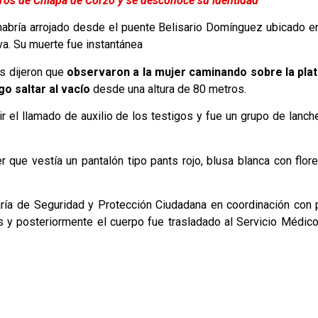
ros de Chiapa de Corzo y se desconoce su identidad
habría arrojado desde el puente Belisario Domínguez ubicado en
lva. Su muerte fue instantánea
s dijeron que
observaron a la mujer caminando sobre la pla
go saltar al vacío
desde una altura de 80 metros.
ir el llamado de auxilio de los testigos y fue un grupo de lanc
r que vestía un pantalón tipo pants rojo, blusa blanca con flor
ría de Seguridad y Protección Ciudadana en coordinación con p
ias y posteriormente el cuerpo fue trasladado al Servicio Médi