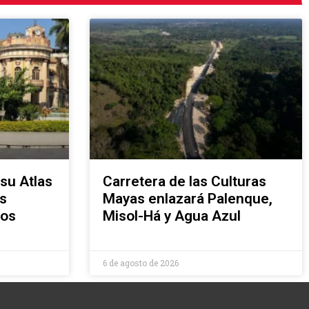
su Atlas
Carretera de las Culturas
s
Mayas enlazará Palenque,
ños
Misol-Há y Agua Azul
6 de agosto de 2026