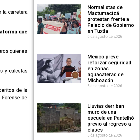
Normalistas de
 la carretera
Mactumactzá
protestan frente a
Palacio de Gobierno
en Tuxtla
taforma que
6 de agosto de 2026
heros quienes
México prevé
reforzar seguridad
en zonas
es y calcetas
aguacateras de
Michoacán
6 de agosto de 2026
eritos de la
co Forense de
Lluvias derriban
muro de una
escuela en Pantelhó
previo al regreso a
clases
6 de agosto de 2026