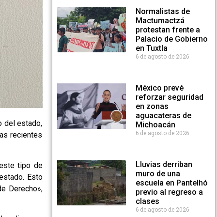
Normalistas de
Mactumactzá
protestan frente a
Palacio de Gobierno
en Tuxtla
6 de agosto de 2026
México prevé
reforzar seguridad
en zonas
aguacateras de
o del estado,
Michoacán
6 de agosto de 2026
as recientes
Lluvias derriban
este tipo de
muro de una
estado. Esto
escuela en Pantelhó
de Derecho»,
previo al regreso a
clases
6 de agosto de 2026