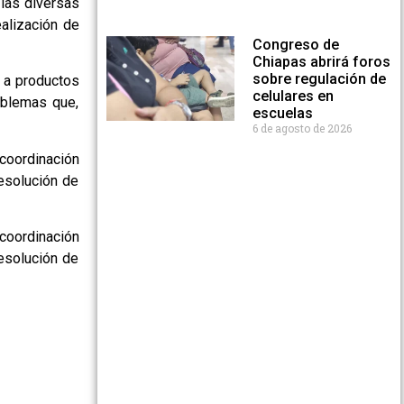
 las diversas
ealización de
Congreso de
Chiapas abrirá foros
sobre regulación de
 a productos
celulares en
roblemas que,
escuelas
6 de agosto de 2026
coordinación
resolución de
coordinación
resolución de