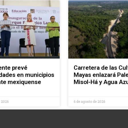
ente prevé
Carretera de las Cul
dades en municipios
Mayas enlazará Pal
ente mexiquense
Misol-Há y Agua Azu
e 2026
6 de agosto de 2026