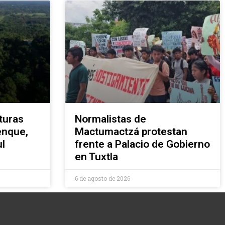
turas
Normalistas de
enque,
Mactumactzá protestan
l
frente a Palacio de Gobierno
en Tuxtla
6 de agosto de 2026