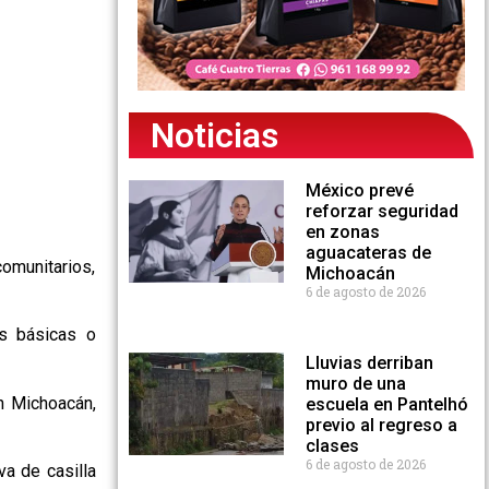
Noticias
México prevé
reforzar seguridad
en zonas
aguacateras de
omunitarios,
Michoacán
6 de agosto de 2026
as básicas o
Lluvias derriban
muro de una
n Michoacán,
escuela en Pantelhó
previo al regreso a
clases
6 de agosto de 2026
va de casilla