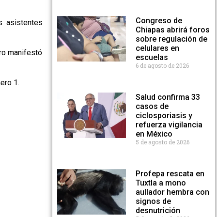
Congreso de
s asistentes
Chiapas abrirá foros
sobre regulación de
celulares en
ro manifestó
escuelas
6 de agosto de 2026
ero 1.
Salud confirma 33
casos de
ciclosporiasis y
refuerza vigilancia
en México
5 de agosto de 2026
Profepa rescata en
Tuxtla a mono
aullador hembra con
signos de
desnutrición