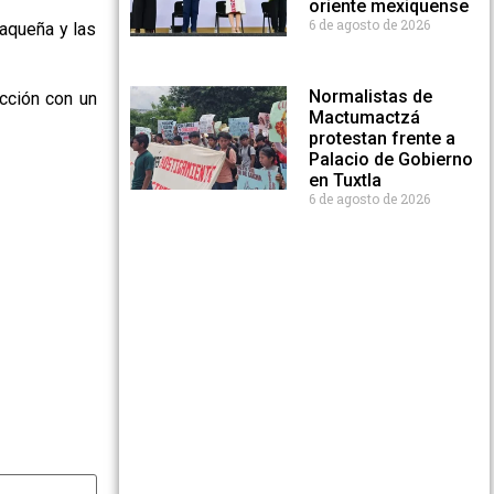
oriente mexiquense
6 de agosto de 2026
aqueña y las
Normalistas de
cción con un
Mactumactzá
protestan frente a
Palacio de Gobierno
en Tuxtla
6 de agosto de 2026