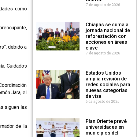
7 de agosto de 2026
tidades como
Chiapas se suma a
 preocupante,
jornada nacional de
reforestación con
acciones en áreas
s”, debido a
clave
7 de agosto de 2026
gía, Cuidados
Estados Unidos
amplía revisión de
redes sociales para
Coordinación
nuevas categorías
omón Jara, el
de visa
6 de agosto de 2026
s siguen las
Plan Oriente prevé
rnador de la
universidades en
municipios del