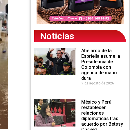
Noticias
Abelardo de la
Espriella asume la
Presidencia de
Colombia con
agenda de mano
dura
7 de agosto de 2026
México y Perú
restablecen
relaciones
diplomáticas tras
acuerdo por Betssy
Chávez