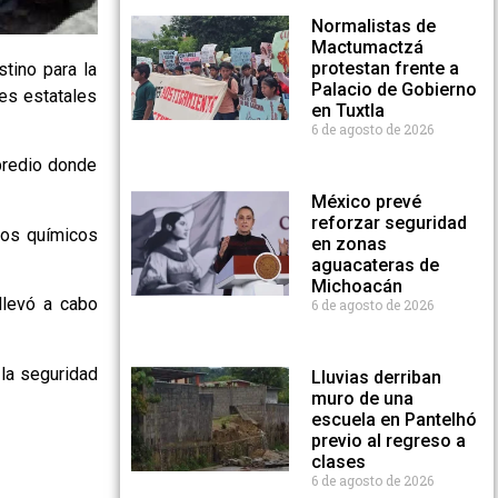
Normalistas de
Mactumactzá
protestan frente a
stino para la
Palacio de Gobierno
es estatales
en Tuxtla
6 de agosto de 2026
 predio donde
México prevé
reforzar seguridad
los químicos
en zonas
aguacateras de
Michoacán
 llevó a cabo
6 de agosto de 2026
 la seguridad
Lluvias derriban
muro de una
escuela en Pantelhó
previo al regreso a
clases
6 de agosto de 2026