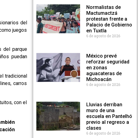
Normalistas de
Mactumactzá
protestan frente a
sionarios del
Palacio de Gobierno
í como juegos
en Tuxtla
6 de agosto de 2026
s del parque
México prevé
niños puedan
reforzar seguridad
en zonas
aguacateras de
l tradicional
Michoacán
lines, carros
6 de agosto de 2026
uitos, con el
Lluvias derriban
muro de una
escuela en Pantelhó
ambién
previo al regreso a
clases
cación
6 de agosto de 2026