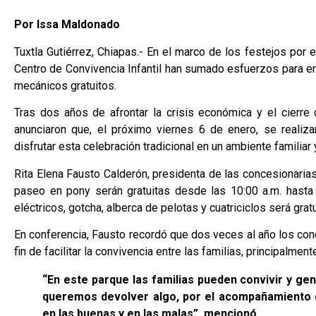
Por Issa Maldonado
Tuxtla Gutiérrez, Chiapas.- En el marco de los festejos por
Centro de Convivencia Infantil han sumado esfuerzos para ent
mecánicos gratuitos.
Tras dos años de afrontar la crisis económica y el cierre
anunciaron que, el próximo viernes 6 de enero, se realiza
disfrutar esta celebración tradicional en un ambiente familiar 
Rita Elena Fausto Calderón, presidenta de las concesionarias
paseo en pony serán gratuitas desde las 10:00 a.m. hasta la
eléctricos, gotcha, alberca de pelotas y cuatriciclos será grat
En conferencia, Fausto recordó que dos veces al año los conc
fin de facilitar la convivencia entre las familias, principalment
“En este parque las familias pueden convivir y g
queremos devolver algo, por el acompañamiento 
en las buenas y en las malas”, mencionó.