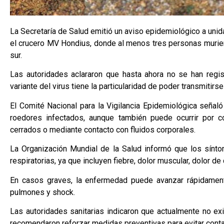
La Secretaría de Salud emitió un aviso epidemiológico a uni
el crucero MV Hondius, donde al menos tres personas muriero
sur.
Las autoridades aclararon que hasta ahora no se han regi
variante del virus tiene la particularidad de poder transmitir
El Comité Nacional para la Vigilancia Epidemiológica señaló
roedores infectados, aunque también puede ocurrir por 
cerrados o mediante contacto con fluidos corporales.
La Organización Mundial de la Salud informó que los sínto
respiratorias, ya que incluyen fiebre, dolor muscular, dolor 
En casos graves, la enfermedad puede avanzar rápidamente 
pulmones y shock.
Las autoridades sanitarias indicaron que actualmente no exi
recomendaron reforzar medidas preventivas para evitar conta