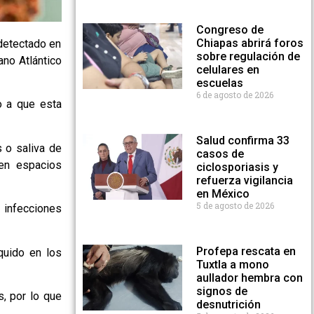
Congreso de
Chiapas abrirá foros
 detectado en
sobre regulación de
ano Atlántico
celulares en
escuelas
6 de agosto de 2026
o a que esta
Salud confirma 33
s o saliva de
casos de
 en espacios
ciclosporiasis y
refuerza vigilancia
en México
5 de agosto de 2026
 infecciones
Profepa rescata en
quido en los
Tuxtla a mono
aullador hembra con
signos de
s, por lo que
desnutrición