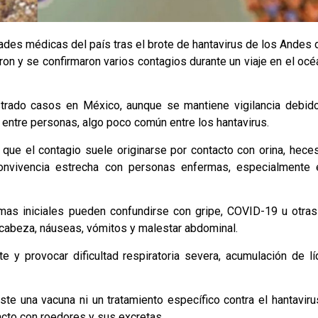
dades médicas del país tras el brote de hantavirus de los Andes
n y se confirmaron varios contagios durante un viaje en el océ
strado casos en México, aunque se mantiene vigilancia debid
se entre personas, algo poco común entre los hantavirus.
 que el contagio suele originarse por contacto con orina, hece
convivencia estrecha con personas enfermas, especialmente
mas iniciales pueden confundirse con gripe, COVID-19 u otras
de cabeza, náuseas, vómitos y malestar abdominal.
y provocar dificultad respiratoria severa, acumulación de lí
ste una vacuna ni un tratamiento específico contra el hantaviru
cto con roedores y sus excretas.