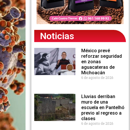
Noticias
México prevé
reforzar seguridad
en zonas
aguacateras de
Michoacán
6 de agosto de 2026
Lluvias derriban
muro de una
escuela en Pantelhó
previo al regreso a
clases
6 de agosto de 2026