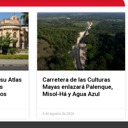
su Atlas
Carretera de las Culturas
s
Mayas enlazará Palenque,
ños
Misol-Há y Agua Azul
6 de agosto de 2026