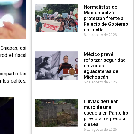
Normalistas de
Mactumactzá
protestan frente a
Palacio de Gobierno
en Tuxtla
6 de agosto de 2026
 Chiapas, así
México prevé
dó el fiscal
reforzar seguridad
en zonas
aguacateras de
compartió las
Michoacán
 los delitos,
6 de agosto de 2026
Lluvias derriban
muro de una
escuela en Pantelhó
previo al regreso a
clases
6 de agosto de 2026