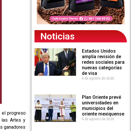
Noticias
Estados Unidos
amplía revisión de
redes sociales para
nuevas categorías
de visa
6 de agosto de 2026
Plan Oriente prevé
universidades en
municipios del
o el progreso
oriente mexiquense
6 de agosto de 2026
, las Artes y
los ganadores