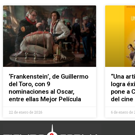
‘Frankenstein’, de Guillermo
“Una arti
del Toro, con 9
logra éx
nominaciones al Oscar,
pone a C
entre ellas Mejor Película
del cine
22 de enero de 2026
6 de enero de 