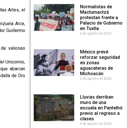
Normalistas de
las Artes, el
Mactumactzá
protestan frente a
Palacio de Gobierno
nzuela Arce,
en Tuxtla
or Guillermo
6 de agosto de 2026
 de valiosas
México prevé
reforzar seguridad
el Unicornio,
en zonas
aguacateras de
 que abarcan
Michoacán
dalla de Oro
6 de agosto de 2026
Lluvias derriban
muro de una
escuela en Pantelhó
previo al regreso a
clases
6 de agosto de 2026