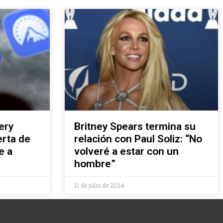
ery
Britney Spears termina su
erta de
relación con Paul Soliz: “No
e a
volveré a estar con un
hombre”
11 de julio de 2024