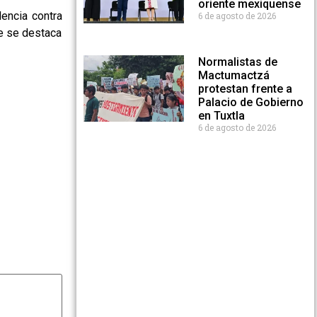
oriente mexiquense
lencia contra
6 de agosto de 2026
ue se destaca
Normalistas de
Mactumactzá
protestan frente a
Palacio de Gobierno
en Tuxtla
6 de agosto de 2026