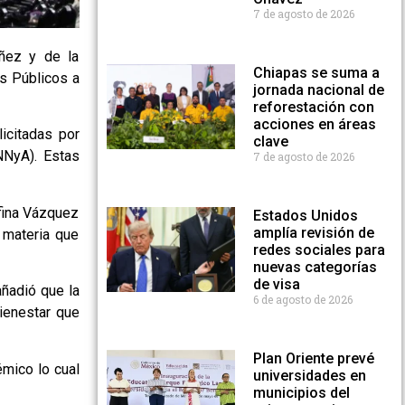
7 de agosto de 2026
ñez y de la
Chiapas se suma a
s Públicos a
jornada nacional de
reforestación con
acciones en áreas
icitadas por
clave
NNyA). Estas
7 de agosto de 2026
efina Vázquez
Estados Unidos
amplía revisión de
 materia que
redes sociales para
nuevas categorías
de visa
añadió que la
6 de agosto de 2026
ienestar que
Plan Oriente prevé
émico lo cual
universidades en
municipios del