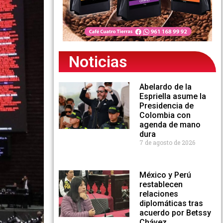
Noticias
Abelardo de la
Espriella asume la
Presidencia de
Colombia con
agenda de mano
dura
7 de agosto de 2026
México y Perú
restablecen
relaciones
diplomáticas tras
acuerdo por Betssy
Chávez