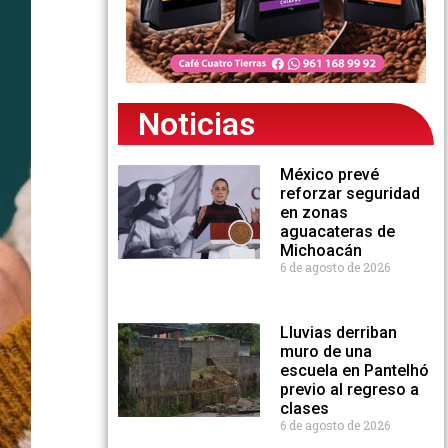
Noticias
México prevé
reforzar seguridad
en zonas
aguacateras de
Michoacán
6 de agosto de 2026
Lluvias derriban
muro de una
escuela en Pantelhó
previo al regreso a
clases
6 de agosto de 2026