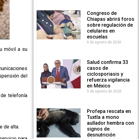
Congreso de
Chiapas abrirá foros
sobre regulación de
celulares en
escuelas
6 de agosto de 2026
su móvil a su
Salud confirma 33
casos de
omunicaciones
ciclosporiasis y
uspensión del
refuerza vigilancia
en México
5 de agosto de 2026
de telefonía
Profepa rescata en
Tuxtla a mono
aullador hembra con
 de alta.
signos de
desnutrición
servicio para