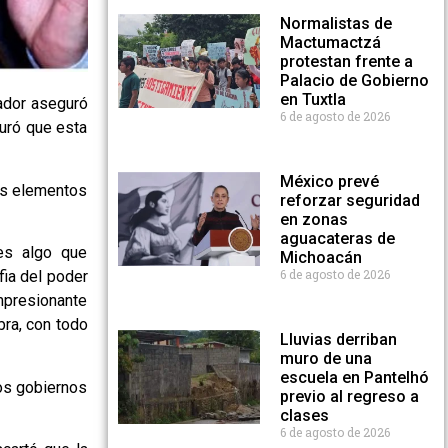
Normalistas de
Mactumactzá
protestan frente a
Palacio de Gobierno
en Tuxtla
ador aseguró
6 de agosto de 2026
guró que esta
México prevé
los elementos
reforzar seguridad
en zonas
aguacateras de
es algo que
Michoacán
6 de agosto de 2026
fia del poder
impresionante
bra, con todo
Lluvias derriban
muro de una
escuela en Pantelhó
los gobiernos
previo al regreso a
clases
6 de agosto de 2026