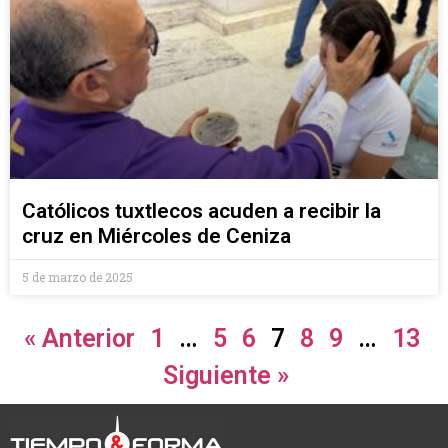
Católicos tuxtlecos acuden a recibir la
cruz en Miércoles de Ceniza
5 de marzo de 2025
« Anterior
1
…
5
6
7
8
9
…
13
Siguiente »