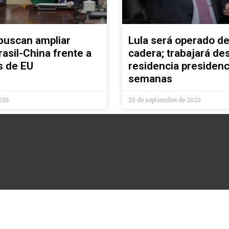
 buscan ampliar
Lula será operado de
rasil-China frente a
cadera; trabajará de
s de EU
residencia presidenci
semanas
2026
25 de septiembre de 2023