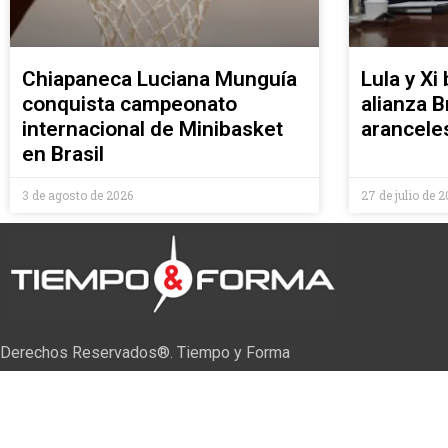
Chiapaneca Luciana Munguía
Lula y Xi
conquista campeonato
alianza B
internacional de Minibasket
arancele
en Brasil
3 de agosto de 2026
27 de julio de 
Derechos Reservados®. Tiempo y Forma