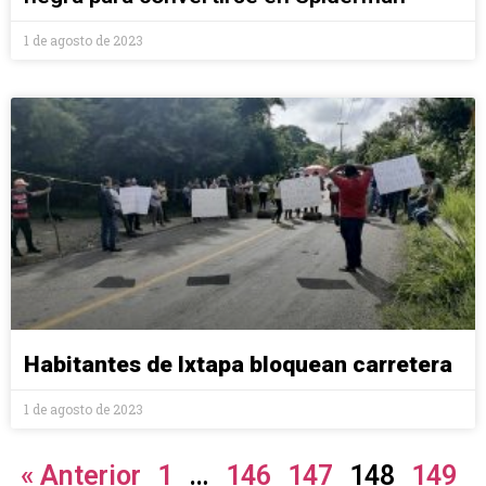
1 de agosto de 2023
Habitantes de Ixtapa bloquean carretera
1 de agosto de 2023
« Anterior
1
…
146
147
148
149