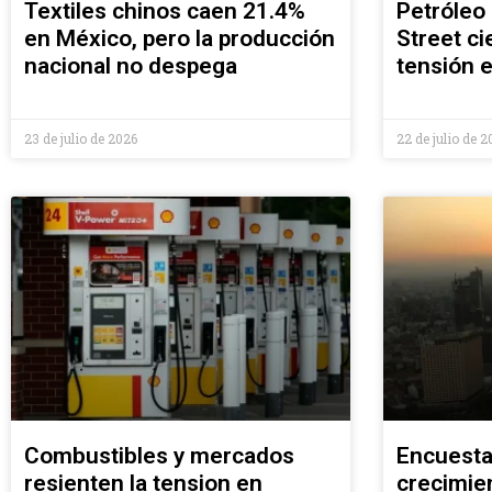
Textiles chinos caen 21.4%
Petróleo
en México, pero la producción
Street ci
nacional no despega
tensión 
23 de julio de 2026
22 de julio de 2
Combustibles y mercados
Encuesta
resienten la tension en
crecimie