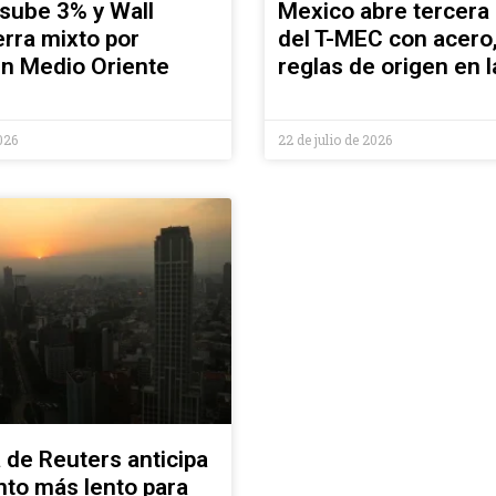
 sube 3% y Wall
Mexico abre tercera
erra mixto por
del T-MEC con acero,
en Medio Oriente
reglas de origen en 
026
22 de julio de 2026
 de Reuters anticipa
nto más lento para