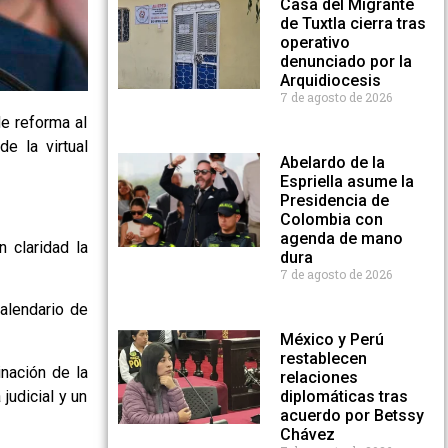
Casa del Migrante
de Tuxtla cierra tras
operativo
denunciado por la
Arquidiocesis
7 de agosto de 2026
de reforma al
e la virtual
Abelardo de la
Espriella asume la
Presidencia de
Colombia con
agenda de mano
n claridad la
dura
7 de agosto de 2026
alendario de
México y Perú
restablecen
inación de la
relaciones
 judicial y un
diplomáticas tras
acuerdo por Betssy
Chávez