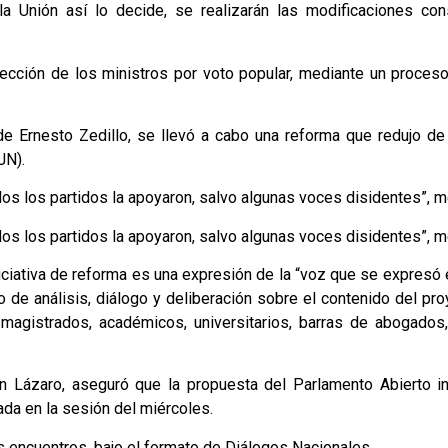
a Unión así lo decide, se realizarán las modificaciones cons
ección de los ministros por voto popular, mediante un proceso
de Ernesto Zedillo, se llevó a cabo una reforma que redujo de
JN).
s los partidos la apoyaron, salvo algunas voces disidentes”, m
s los partidos la apoyaron, salvo algunas voces disidentes”, m
niciativa de reforma es una expresión de la “voz que se expresó 
o de análisis, diálogo y deliberación sobre el contenido del pr
, magistrados, académicos, universitarios, barras de abogados
n Lázaro, aseguró que la propuesta del Parlamento Abierto in
a en la sesión del miércoles.
s encuentros, bajo el formato de Diálogos Nacionales.