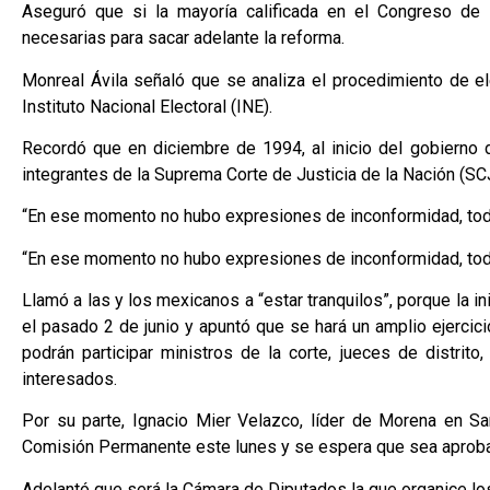
Aseguró que si la mayoría calificada en el Congreso de l
necesarias para sacar adelante la reforma.
Monreal Ávila señaló que se analiza el procedimiento de el
Instituto Nacional Electoral (INE).
Recordó que en diciembre de 1994, al inicio del gobierno 
integrantes de la Suprema Corte de Justicia de la Nación (SC
“En ese momento no hubo expresiones de inconformidad, todo
“En ese momento no hubo expresiones de inconformidad, todo
Llamó a las y los mexicanos a “estar tranquilos”, porque la i
el pasado 2 de junio y apuntó que se hará un amplio ejercici
podrán participar ministros de la corte, jueces de distrito
interesados.
Por su parte, Ignacio Mier Velazco, líder de Morena en Sa
Comisión Permanente este lunes y se espera que sea aprobad
Adelantó que será la Cámara de Diputados la que organice lo