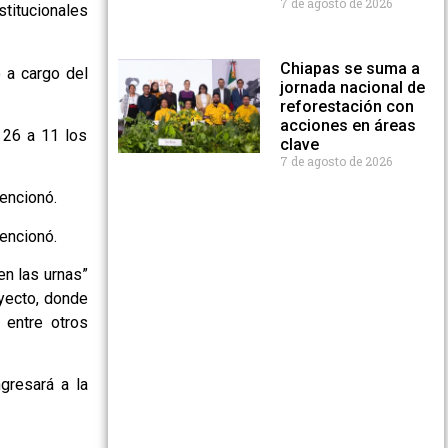
7 de agosto de 2026
titucionales
Chiapas se suma a
 a cargo del
jornada nacional de
reforestación con
acciones en áreas
 26 a 11 los
clave
7 de agosto de 2026
encionó.
encionó.
en las urnas”
oyecto, donde
, entre otros
gresará a la