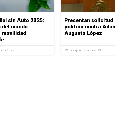
ial sin Auto 2025:
Presentan solicitud 
 del mundo
político contra Adá
 movilidad
Augusto López
le
re de 2025
22 de septiembre de 2025