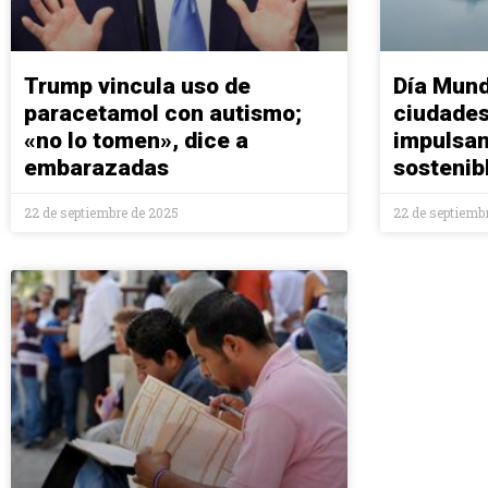
Trump vincula uso de
Día Mund
paracetamol con autismo;
ciudades
«no lo tomen», dice a
impulsan
embarazadas
sostenib
22 de septiembre de 2025
22 de septiemb